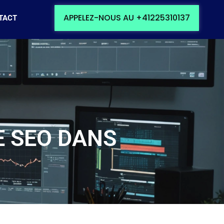
APPELEZ-NOUS AU
+41225310137
TACT
E SEO DANS