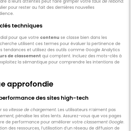
ndre à leurs attentes peut faire grimper votre
taux de rebond
.
gulier pour rester au fait des dernières nouvelles
dience.
-clés techniques
dial pour que votre
contenu
se classe bien dans les
echerche utilisent ces termes pour évaluer la pertinence de
s tendances et utilisez des outils comme Google Analytics
urs de classement
qui comptent. Incluez des mots-clés à
 exploitez la sémantique pour comprendre les intentions de
ue approfondie
performance des sites high-tech
ar sa
vitesse de chargement
. Les utilisateurs n’aiment pas
sement
, pénalise les sites lents. Assurez-vous que vos pages
ière de performance pour améliorer votre
classement Google
.
 des ressources, l’utilisation d’un réseau de diffusion de