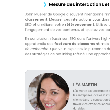
Mesure des interactions et 
John Mueller de Google a souvent mentionné l’
classement
. Mesurer ces interactions vous donn
SEO et améliorer votre
référencement
. Utilise
l’engagement de vos contenus, et ajustez vos 
En conclusion, réussir son SEO dans l’univers h
approfondie des
facteurs de classement
mais 
de recherche
. Que vous exploitiez la puissance d
des stratégies de netlinking raffiné, une approche
LÉA MARTIN
Léa Martin est une experte e
les entreprises locales et i
clients dans la conception d
travaille en étroite collabo
durables.